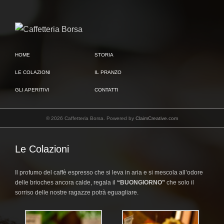
HOME
STORIA
LE COLAZIONI
IL PRANZO
GLI APERITIVI
CONTATTI
© 2026 Caffetteria Borsa. Powered by
ClaimCreative.com
Le Colazioni
Il profumo del caffè espresso che si leva in aria e si mescola all’odore
delle brioches ancora calde, regala il
“BUONGIORNO”
che solo il
sorriso delle nostre ragazze potrà eguagliare.